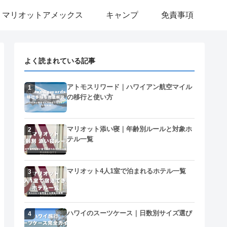
マリオットアメックス
キャンプ
免責事項
よく読まれている記事
アトモスリワード｜ハワイアン航空マイル
1
の移行と使い方
マリオット添い寝｜年齢別ルールと対象ホ
2
テル一覧
マリオット4人1室で泊まれるホテル一覧
3
ハワイのスーツケース｜日数別サイズ選び
4