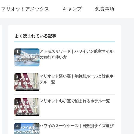
マリオットアメックス
キャンプ
免責事項
よく読まれている記事
アトモスリワード｜ハワイアン航空マイル
1
の移行と使い方
マリオット添い寝｜年齢別ルールと対象ホ
2
テル一覧
マリオット4人1室で泊まれるホテル一覧
3
ハワイのスーツケース｜日数別サイズ選び
4