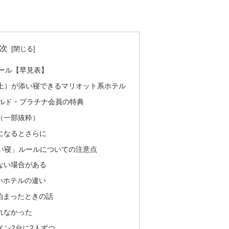
次
ール【早見表】
以上）が添い寝できるマリオット系ホテル
ールド・プラチナ会員の特典
（一部抜粋）
になるとさらに
添い寝」ルールについての注意点
ない場合がある
いホテルの違い
泊まったときの話
れなかった
イン2台に2人ずつ