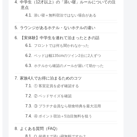
中学生（12才以上）の「添い寝」ルールについての注
意点
添い寝＝無料宿泊ではない場合がある
ラウンジがあるホテル・ないホテルの違い
【実体験】中学生を連れて泊まったときの話
フロントでは何も聞かれなかった
ベッドは幅135cmのツイン2台に2人ずつ
ホテルから確認のメールが届いて助かった
家族4人でお得に泊まるためのコツ
① 客室定員を必ず確認する
② ベッドサイズを確認
③ プラチナ会員なら朝食特典を最大活用
④ ポイント宿泊＋5泊目無料を狙う
よくある質問（FAQ）
Q. 何歳まで添い寝無料ですか？