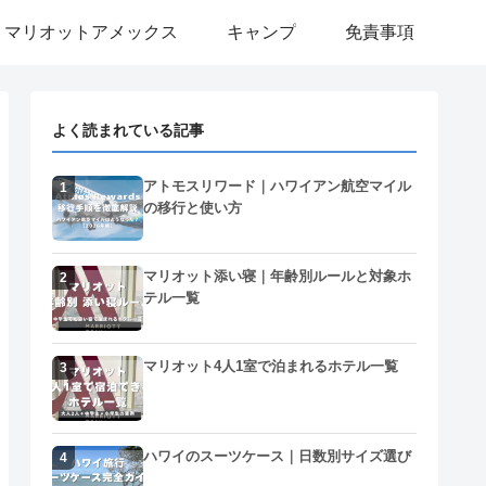
マリオットアメックス
キャンプ
免責事項
よく読まれている記事
アトモスリワード｜ハワイアン航空マイル
1
の移行と使い方
マリオット添い寝｜年齢別ルールと対象ホ
2
テル一覧
マリオット4人1室で泊まれるホテル一覧
3
ハワイのスーツケース｜日数別サイズ選び
4