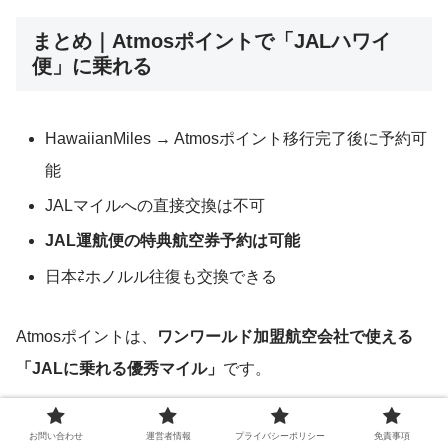
まとめ｜Atmosポイントで「JALハワイ
便」に乗れる
HawaiianMiles → Atmosポイント移行完了後に予約可
能
JALマイルへの直接交換は不可
JAL運航便の特典航空券予約は可能
日本⇄ホノルル往復も交換できる
Atmosポイントは、
ワンワールド加盟航空会社で使える
「JALに乗れる優秀マイル」
です。
一度貯めてしまえば有効期限もなく、使い方次第で価値を
お問い合わせ
運営者情報
プライバシーポリシー
免責事項