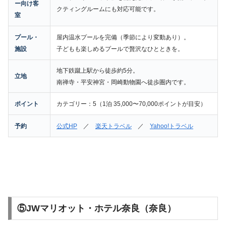
ー向け客
クティングルームにも対応可能です。
室
プール・
屋内温水プールを完備（季節により変動あり）。
施設
子どもも楽しめるプールで贅沢なひとときを。
地下鉄蹴上駅から徒歩約5分。
立地
南禅寺・平安神宮・岡崎動物園へ徒歩圏内です。
ポイント
カテゴリー：5（1泊 35,000〜70,000ポイントが目安）
予約
公式HP
／
楽天トラベル
／
Yahoo!トラベル
⑤JWマリオット・ホテル奈良（奈良）