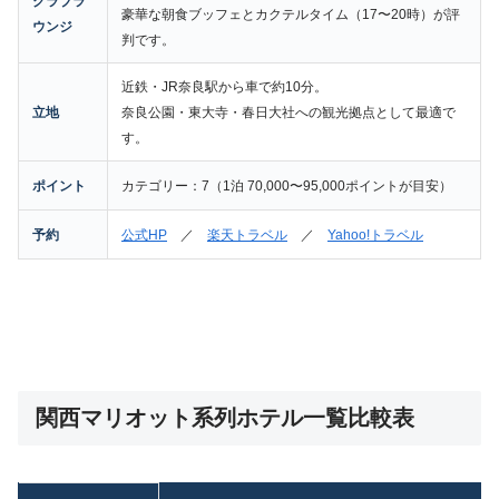
クラブラ
豪華な朝食ブッフェとカクテルタイム（17〜20時）が評
ウンジ
判です。
近鉄・JR奈良駅から車で約10分。
立地
奈良公園・東大寺・春日大社への観光拠点として最適で
す。
ポイント
カテゴリー：7（1泊 70,000〜95,000ポイントが目安）
予約
公式HP
／
楽天トラベル
／
Yahoo!トラベル
関西マリオット系列ホテル一覧比較表