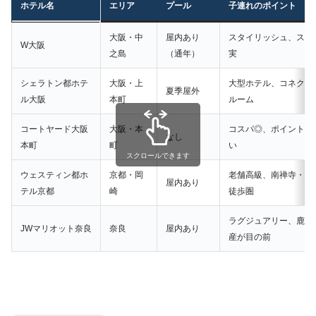
ホテル名
エリア
プール
子連れのポイント
大阪・中
屋内あり
スタイリッシュ、スイ
W大阪
之島
（通年）
実
シェラトン都ホテ
大阪・上
大型ホテル、コネクテ
夏季屋外
ル大阪
本町
ルーム
コートヤード大阪
大阪・本
コスパ◎、ポイント狙
なし
本町
町
い
スクロールできます
ウェスティン都ホ
京都・岡
老舗高級、南禅寺・平
屋内あり
テル京都
崎
徒歩圏
ラグジュアリー、鹿・
JWマリオット奈良
奈良
屋内あり
産が目の前