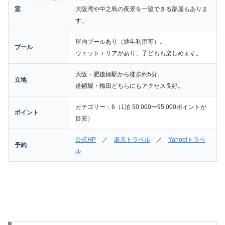
室
大阪湾や中之島の夜景を一望できる部屋もありま
す。
屋内プールあり（通年利用可）。
プール
ウェットエリアがあり、子どもも楽しめます。
大阪・肥後橋駅から徒歩約5分。
立地
道頓堀・梅田どちらにもアクセス良好。
カテゴリー：6（1泊 50,000〜95,000ポイントが
ポイント
目安）
公式HP
／
楽天トラベル
／
Yahoo!トラベ
予約
ル