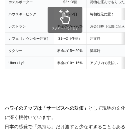
ホテルポーター
$2〜3/個
荷物を運んでもらった直
ハウスキーピング
$2〜5/日
毎朝枕元に置く
レストラン
料金の15〜20%
お会計時（伝票に記入）
スクロールできます
カフェ（カウンター注文）
$1〜2（任意）
注文時
タクシー
料金の15〜20%
降車時
Uber / Lyft
料金の10〜15%
アプリ内で後払い
ハワイのチップは「サービスへの対価」
として現地の文化
に深く根付いています。
日本の感覚で「気持ち」だけ渡すと少なすぎることもある