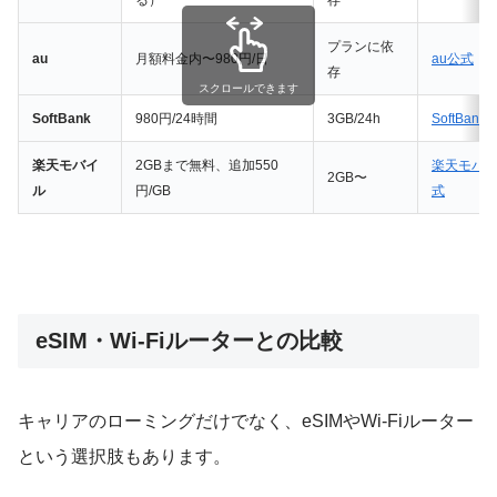
プランに依
au
月額料金内〜980円/日
au公式
存
スクロールできます
SoftBank
980円/24時間
3GB/24h
SoftBank
楽天モバイ
2GBまで無料、追加550
楽天モバ
2GB〜
ル
円/GB
式
eSIM・Wi-Fiルーターとの比較
キャリアのローミングだけでなく、eSIMやWi-Fiルーター
という選択肢もあります。