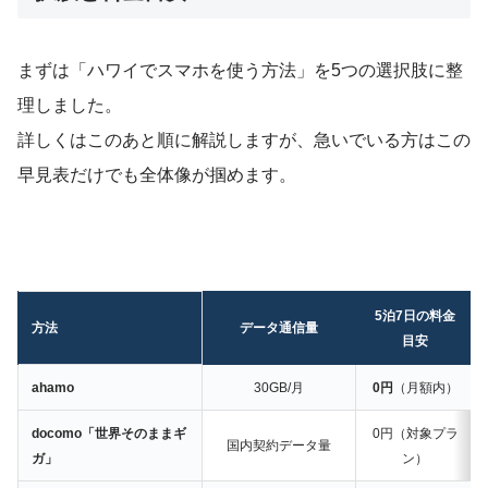
まずは「ハワイでスマホを使う方法」を5つの選択肢に整
理しました。
詳しくはこのあと順に解説しますが、急いでいる方はこの
早見表だけでも全体像が掴めます。
5泊7日の料金
方法
データ通信量
目安
ahamo
30GB/月
0円
（月額内）
docomo「世界そのままギ
0円（対象プラ
国内契約データ量
ガ」
ン）