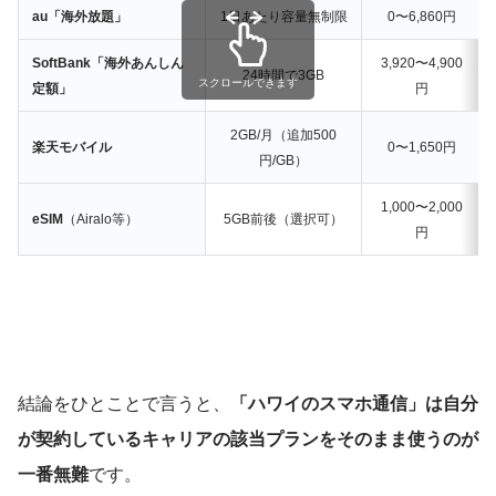
au「海外放題」
1日あたり容量無制限
0〜6,860円
SoftBank「海外あんしん
3,920〜4,900
24時間で3GB
スクロールできます
定額」
円
2GB/月（追加500
楽天モバイル
0〜1,650円
円/GB）
1,000〜2,000
eSIM
（Airalo等）
5GB前後（選択可）
円
結論をひとことで言うと、
「ハワイのスマホ通信」は自分
が契約しているキャリアの該当プランをそのまま使うのが
一番無難
です。