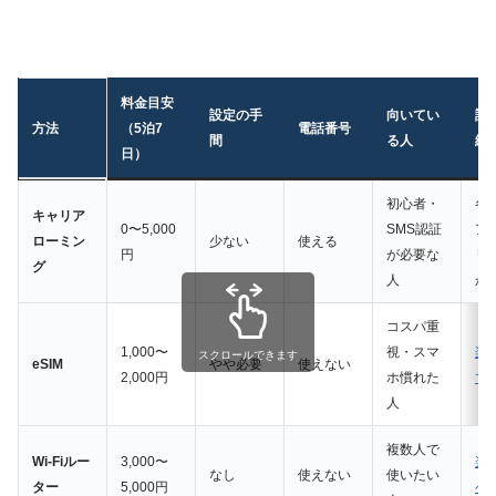
料金目安
設定の手
向いてい
詳
方法
（5泊7
電話番号
間
る人
続
日）
初心者・
各
キャリア
0〜5,000
SMS認証
ア
ローミン
少ない
使える
円
が必要な
リ
グ
人
か
コスパ重
1,000〜
視・スマ
楽
スクロールできます
eSIM
やや必要
使えない
2,000円
ホ慣れた
で
人
複数人で
Wi-Fiルー
3,000〜
楽
なし
使えない
使いたい
ター
5,000円
ベ